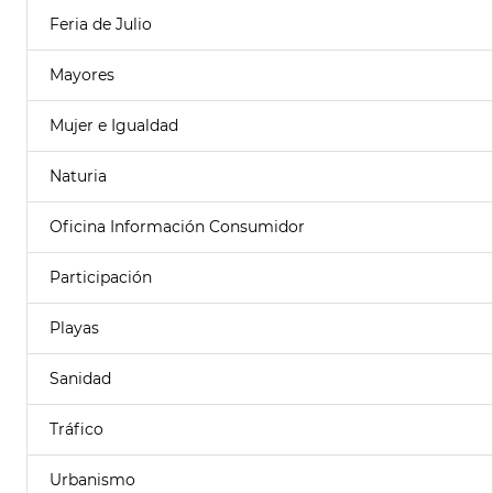
Feria de Julio
Mayores
Mujer e Igualdad
Naturia
Oficina Información Consumidor
Participación
Playas
Sanidad
Tráfico
Urbanismo