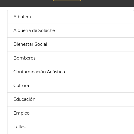
Albufera
Alquería de Solache
Bienestar Social
Bomberos
Contaminación Acústica
Cultura
Educación
Empleo
Fallas