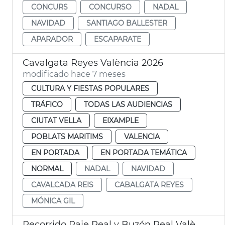
CONCURS
CONCURSO
NADAL
NAVIDAD
SANTIAGO BALLESTER
APARADOR
ESCAPARATE
Cavalgata Reyes València 2026
modificado hace 7 meses
CULTURA Y FIESTAS POPULARES
TRÁFICO
TODAS LAS AUDIENCIAS
CIUTAT VELLA
EIXAMPLE
POBLATS MARITIMS
VALENCIA
EN PORTADA
EN PORTADA TEMÁTICA
NORMAL
NADAL
NAVIDAD
CAVALCADA REIS
CABALGATA REYES
MÓNICA GIL
Recorrido Paje Real y Buzón Real València