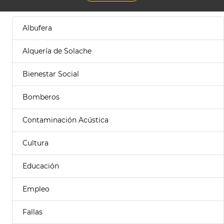
Albufera
Alquería de Solache
Bienestar Social
Bomberos
Contaminación Acústica
Cultura
Educación
Empleo
Fallas