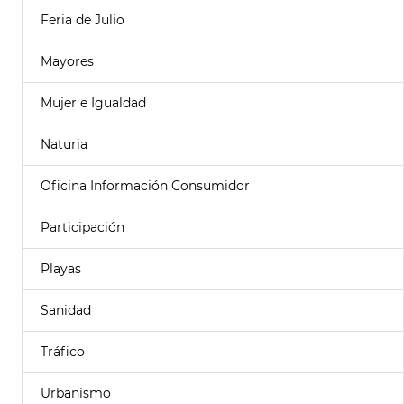
Feria de Julio
Mayores
Mujer e Igualdad
Naturia
Oficina Información Consumidor
Participación
Playas
Sanidad
Tráfico
Urbanismo