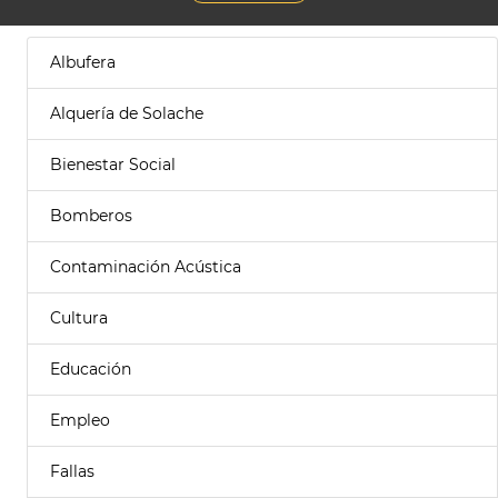
Albufera
Alquería de Solache
Bienestar Social
Bomberos
Contaminación Acústica
Cultura
Educación
Empleo
Fallas