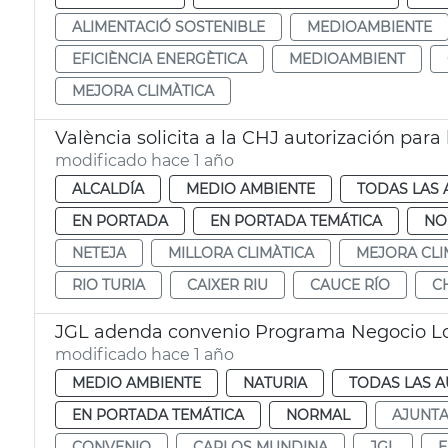
ALIMENTACIÓ SOSTENIBLE
MEDIOAMBIENTE
EFICIÈNCIA ENERGÈTICA
MEDIOAMBIENT
MEJORA CLIMÀTICA
València solicita a la CHJ autorización para 
modificado hace 1 año
ALCALDÍA
MEDIO AMBIENTE
TODAS LAS 
EN PORTADA
EN PORTADA TEMÁTICA
NO
NETEJA
MILLORA CLIMÀTICA
MEJORA CLI
RIO TURIA
CAIXER RIU
CAUCE RÍO
C
JGL adenda convenio Programa Negocio Lo
modificado hace 1 año
MEDIO AMBIENTE
NATURIA
TODAS LAS A
EN PORTADA TEMÁTICA
NORMAL
AJUNT
CONVENIO
CARLOS MUNDINA
JGL
E