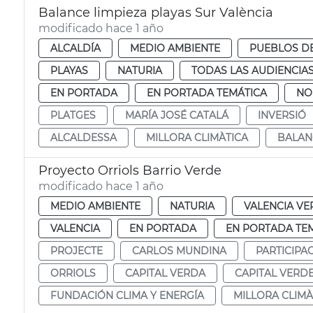
Balance limpieza playas Sur València
modificado hace 1 año
ALCALDÍA
MEDIO AMBIENTE
PUEBLOS DE
PLAYAS
NATURIA
TODAS LAS AUDIENCIA
EN PORTADA
EN PORTADA TEMÁTICA
NO
PLATGES
MARÍA JOSÉ CATALÁ
INVERSIÓ
ALCALDESSA
MILLORA CLIMÀTICA
BALAN
Proyecto Orriols Barrio Verde
modificado hace 1 año
MEDIO AMBIENTE
NATURIA
VALENCIA VE
VALENCIA
EN PORTADA
EN PORTADA TE
PROJECTE
CARLOS MUNDINA
PARTICIPA
ORRIOLS
CAPITAL VERDA
CAPITAL VERD
FUNDACIÓN CLIMA Y ENERGÍA
MILLORA CLIMÀ