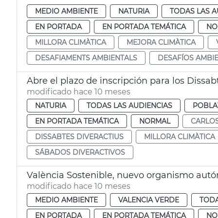
MEDIO AMBIENTE
NATURIA
TODAS LAS A
EN PORTADA
EN PORTADA TEMÁTICA
NO
MILLORA CLIMÀTICA
MEJORA CLIMÀTICA
DESAFIAMENTS AMBIENTALS
DESAFÍOS AMBI
Abre el plazo de inscripción para los Dissab
modificado hace 10 meses
NATURIA
TODAS LAS AUDIENCIAS
POBLA
EN PORTADA TEMÁTICA
NORMAL
CARLO
DISSABTES DIVERACTIUS
MILLORA CLIMÀTICA
SÁBADOS DIVERACTIVOS
València Sostenible, nuevo organismo aut
modificado hace 10 meses
MEDIO AMBIENTE
VALENCIA VERDE
TODA
EN PORTADA
EN PORTADA TEMÁTICA
NO