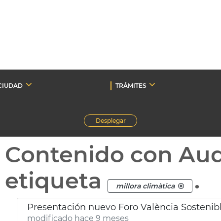
CIUDAD
TRÁMITES
Desplegar
Contenido con Au
etiqueta
.
millora climàtica
Presentación nuevo Foro València Sostenib
modificado hace 9 meses