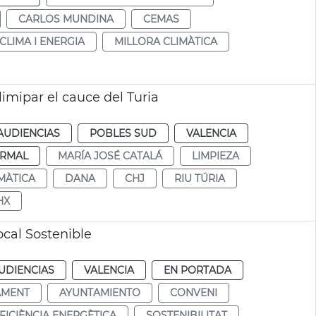
CARLOS MUNDINA
CEMAS
CLIMA I ENERGIA
MILLORA CLIMÀTICA
limipar el cauce del Turia
AUDIENCIAS
POBLES SUD
VALENCIA
RMAL
MARÍA JOSÉ CATALÁ
LIMPIEZA
MÀTICA
DANA
CHJ
RIU TÚRIA
HX
cal Sostenible
UDIENCIAS
VALENCIA
EN PORTADA
AMENT
AYUNTAMIENTO
CONVENI
FICIÈNCIA ENERGÈTICA
SOSTENIBILITAT