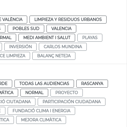
 VALÈNCIA
LIMPIEZA Y RESIDUOS URBANOS
S
POBLES SUD
VALENCIA
RMAL
MEDI AMBIENT I SALUT
PLAYAS
INVERSIÓN
CARLOS MUNDINA
CE LIMPIEZA
BALANÇ NETEJA
RDE
TODAS LAS AUDIENCIAS
RASCANYA
MÁTICA
NORMAL
PROYECTO
CIÓ CIUTADANA
PARTICIPACIÓN CIUDADANA
E
FUNDACIÓ CLIMA I ENERGIA
TICA
MEJORA CLIMÀTICA