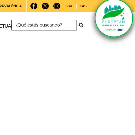
PPVALÈNCIA
VAL
CAS
CTUALIDAD