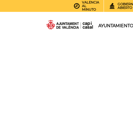
VALENCIA
GOBIER
AL
ABIERTO
MINUTO
AYUNTAMIENT