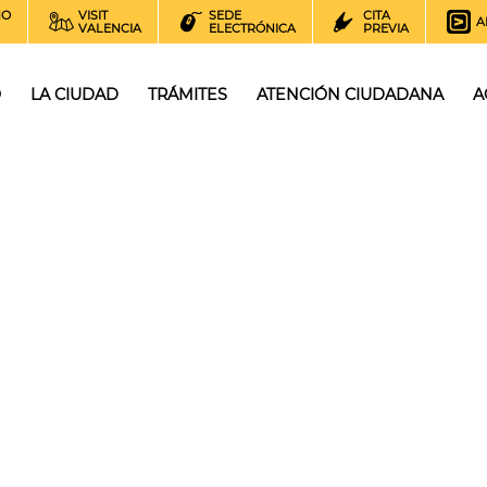
NO
VISIT
SEDE
CITA
A
VALENCIA
ELECTRÓNICA
PREVIA
O
LA CIUDAD
TRÁMITES
ATENCIÓN CIUDADANA
A