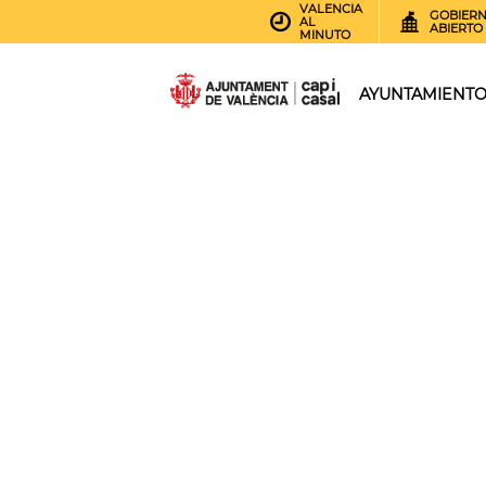
VALENCIA
GOBIER
AL
ABIERTO
MINUTO
AYUNTAMIENT