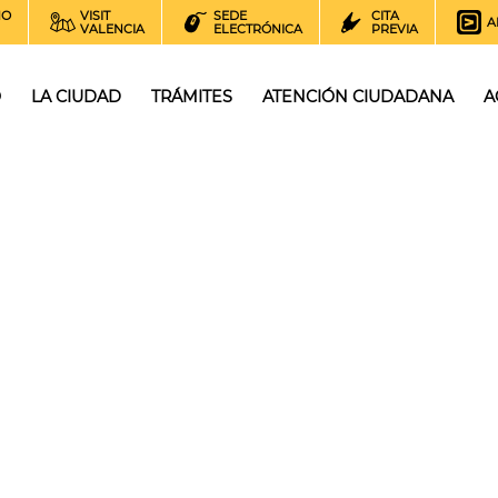
NO
VISIT
SEDE
CITA
A
VALENCIA
ELECTRÓNICA
PREVIA
O
LA CIUDAD
TRÁMITES
ATENCIÓN CIUDADANA
A