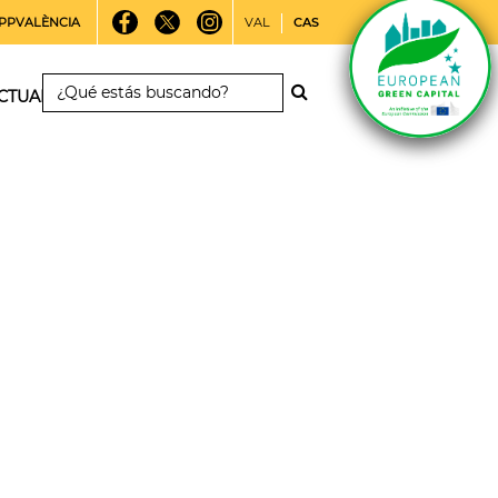
PPVALÈNCIA
VAL
CAS
CTUALIDAD