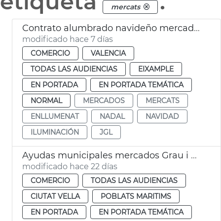
etiqueta
.
mercats
Contrato alumbrado navideño mercados municipales València
modificado hace 7 días
COMERCIO
VALENCIA
TODAS LAS AUDIENCIAS
EIXAMPLE
EN PORTADA
EN PORTADA TEMÁTICA
NORMAL
MERCADOS
MERCATS
ENLLUMENAT
NADAL
NAVIDAD
ILUMINACIÓN
JGL
Ayudas municipales mercados Grau i Mossén Sorell València
modificado hace 22 días
COMERCIO
TODAS LAS AUDIENCIAS
CIUTAT VELLA
POBLATS MARITIMS
EN PORTADA
EN PORTADA TEMÁTICA