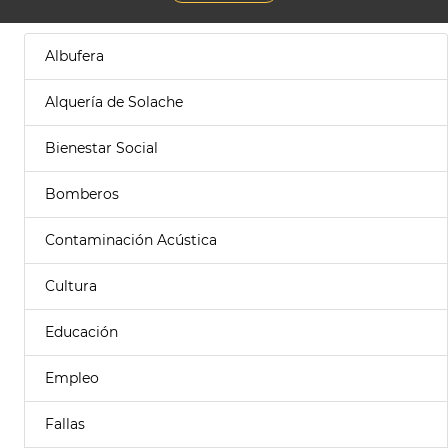
Albufera
Alquería de Solache
Bienestar Social
Bomberos
Contaminación Acústica
Cultura
Educación
Empleo
Fallas