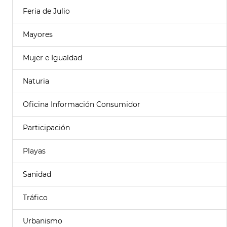
Feria de Julio
Mayores
Mujer e Igualdad
Naturia
Oficina Información Consumidor
Participación
Playas
Sanidad
Tráfico
Urbanismo