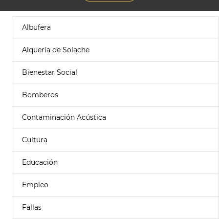
Albufera
Alquería de Solache
Bienestar Social
Bomberos
Contaminación Acústica
Cultura
Educación
Empleo
Fallas