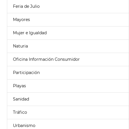
Feria de Julio
Mayores
Mujer e Igualdad
Naturia
Oficina Información Consumidor
Participación
Playas
Sanidad
Tráfico
Urbanismo