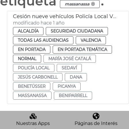
etiqueta
.
massanassa
Cesión nueve vehículos Policía Local València municipios afectados dana
modificado hace 1 año
ALCALDÍA
SEGURIDAD CIUDADANA
TODAS LAS AUDIENCIAS
VALENCIA
EN PORTADA
EN PORTADA TEMÁTICA
NORMAL
MARÍA JOSÉ CATALÁ
POLICÍA LOCAL
SEDAVÍ
JESÚS CARBONELL
DANA
BENETÚSSER
PICANYA
MASSANASSA
BENIPARRELL
Nuestras Apps
Páginas de Interés