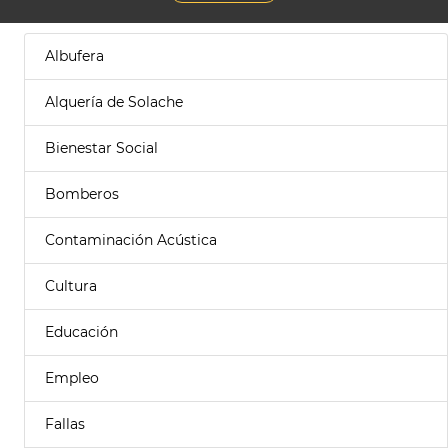
Albufera
Alquería de Solache
Bienestar Social
Bomberos
Contaminación Acústica
Cultura
Educación
Empleo
Fallas