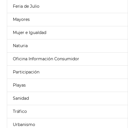
Feria de Julio
Mayores
Mujer e Igualdad
Naturia
Oficina Información Consumidor
Participación
Playas
Sanidad
Tráfico
Urbanismo