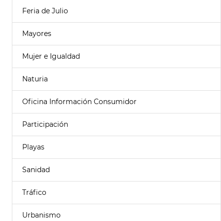
Feria de Julio
Mayores
Mujer e Igualdad
Naturia
Oficina Información Consumidor
Participación
Playas
Sanidad
Tráfico
Urbanismo