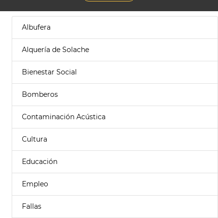
Albufera
Alquería de Solache
Bienestar Social
Bomberos
Contaminación Acústica
Cultura
Educación
Empleo
Fallas