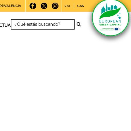
PPVALÈNCIA
VAL
CAS
CTUALIDAD