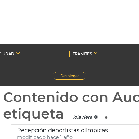
CIUDAD
TRÁMITES
Desplegar
Contenido con Au
etiqueta
.
lola riera
Recepción deportistas olímpicas
modificado hace 1 año