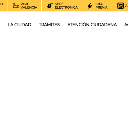
NO
VISIT
SEDE
CITA
A
VALENCIA
ELECTRÓNICA
PREVIA
O
LA CIUDAD
TRÁMITES
ATENCIÓN CIUDADANA
A