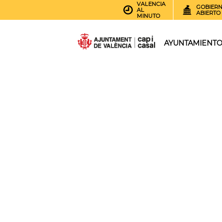
VALENCIA
GOBIER
AL
ABIERTO
MINUTO
AYUNTAMIENT