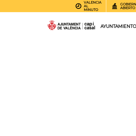
VALENCIA
GOBIER
AL
ABIERTO
MINUTO
AYUNTAMIENT