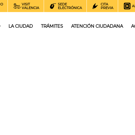
NO
VISIT
SEDE
CITA
A
VALENCIA
ELECTRÓNICA
PREVIA
O
LA CIUDAD
TRÁMITES
ATENCIÓN CIUDADANA
A