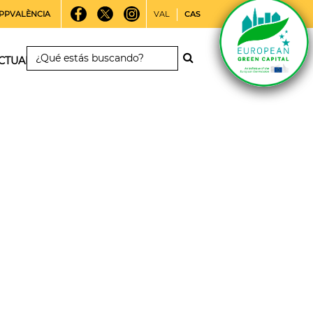
PPVALÈNCIA
VAL
CAS
CTUALIDAD