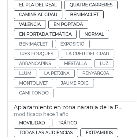
EL PLA DEL REAL
QUATRE CARRERES
CAMINS AL GRAU
BENIMACLET
VALENCIA
EN PORTADA
EN PORTADA TEMÁTICA
NORMAL
BENIMACLET
EXPOSICIÓ
TRES FORQUES
LA CREU DEL GRAU
ARRANCAPINS
MESTALLA
LUZ
LLUM
LA PETXINA
PENYAROJA
MONTOLIVET
JAUME ROIG
CAMI FONDO
Aplazamiento en zona naranja de la Petxina València
modificado hace 1 año
MOVILIDAD
TRÁFICO
TODAS LAS AUDIENCIAS
EXTRAMURS