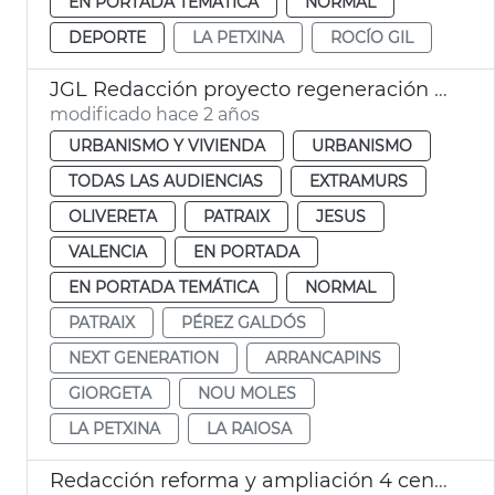
EN PORTADA TEMÁTICA
NORMAL
DEPORTE
LA PETXINA
ROCÍO GIL
JGL Redacción proyecto regeneración Pérez Galdós y Giorgeta
modificado hace 2 años
URBANISMO Y VIVIENDA
URBANISMO
TODAS LAS AUDIENCIAS
EXTRAMURS
OLIVERETA
PATRAIX
JESUS
VALENCIA
EN PORTADA
EN PORTADA TEMÁTICA
NORMAL
PATRAIX
PÉREZ GALDÓS
NEXT GENERATION
ARRANCAPINS
GIORGETA
NOU MOLES
LA PETXINA
LA RAIOSA
Redacción reforma y ampliación 4 centros escolares