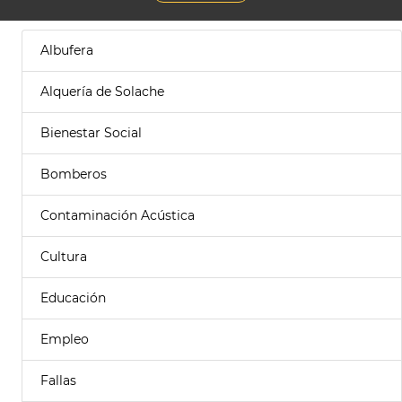
Albufera
Alquería de Solache
Bienestar Social
Bomberos
Contaminación Acústica
Cultura
Educación
Empleo
Fallas