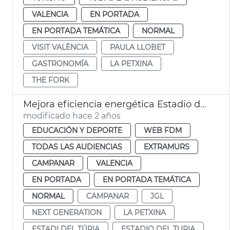
VALENCIA
EN PORTADA
EN PORTADA TEMÁTICA
NORMAL
VISIT VALÈNCIA
PAULA LLOBET
GASTRONOMÍA
LA PETXINA
THE FORK
Mejora eficiencia energética Estadio del Turia
modificado hace 2 años
EDUCACIÓN Y DEPORTE
WEB FDM
TODAS LAS AUDIENCIAS
EXTRAMURS
CAMPANAR
VALENCIA
EN PORTADA
EN PORTADA TEMÁTICA
NORMAL
CAMPANAR
JGL
NEXT GENERATION
LA PETXINA
ESTADI DEL TÚRIA
ESTADIO DEL TURIA