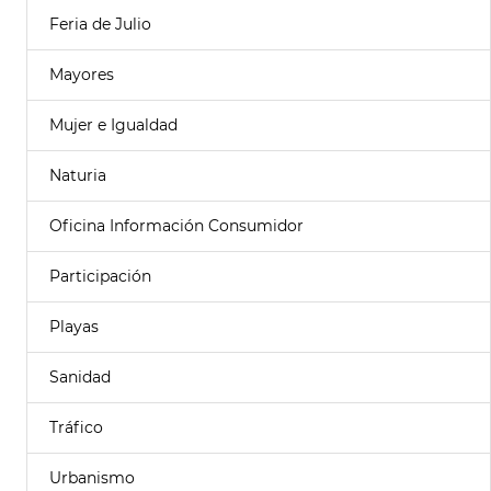
Feria de Julio
Mayores
Mujer e Igualdad
Naturia
Oficina Información Consumidor
Participación
Playas
Sanidad
Tráfico
Urbanismo