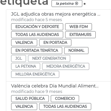
etiqueta
.
la petxina
JGL adjudica obras mejora energética centro deportivo la Petxina València
modificado hace 5 meses
EDUCACIÓN Y DEPORTE
WEB FDM
TODAS LAS AUDIENCIAS
EXTRAMURS
VALENCIA
EN PORTADA
EN PORTADA TEMÁTICA
NORMAL
JGL
NEXT GENERATION
LA PETXINA
MEJORA ENERGÉTICA
MILLORA ENERGÈTICA
València celebra Dia Mundial Alimentación
modificado hace 9 meses
SALUD PÚBLICA
COMERCIO
VALENCIA
TODAS LAS AUDIENCIAS