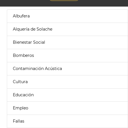
Albufera
Alquería de Solache
Bienestar Social
Bomberos
Contaminación Acústica
Cultura
Educación
Empleo
Fallas