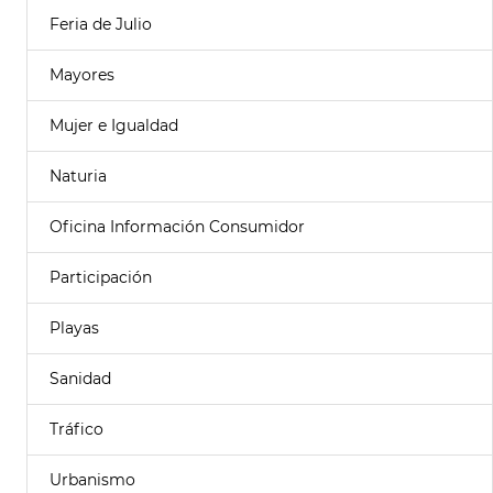
Feria de Julio
Mayores
Mujer e Igualdad
Naturia
Oficina Información Consumidor
Participación
Playas
Sanidad
Tráfico
Urbanismo