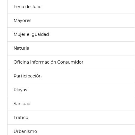
Feria de Julio
Mayores
Mujer e Igualdad
Naturia
Oficina Información Consumidor
Participación
Playas
Sanidad
Tráfico
Urbanismo