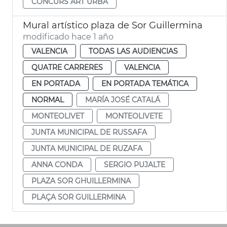
CONCURS ART URBÀ
Mural artístico plaza de Sor Guillermina
modificado hace 1 año
VALENCIA
TODAS LAS AUDIENCIAS
QUATRE CARRERES
VALENCIA
EN PORTADA
EN PORTADA TEMÁTICA
NORMAL
MARÍA JOSÉ CATALÁ
MONTEOLIVET
MONTEOLIVETE
JUNTA MUNICIPAL DE RUSSAFA
JUNTA MUNICIPAL DE RUZAFA
ANNA CONDA
SERGIO PUJALTE
PLAZA SOR GHUILLERMINA
PLAÇA SOR GUILLERMINA