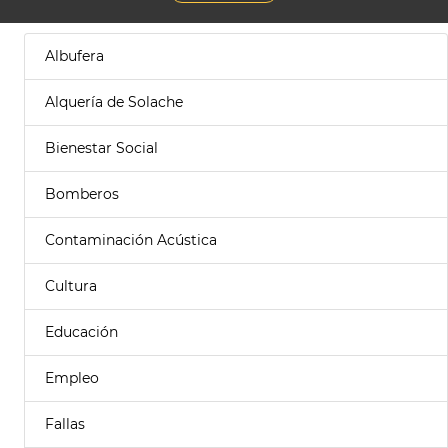
Albufera
Alquería de Solache
Bienestar Social
Bomberos
Contaminación Acústica
Cultura
Educación
Empleo
Fallas