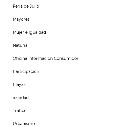
Feria de Julio
Mayores
Mujer e Igualdad
Naturia
Oficina Información Consumidor
Participación
Playas
Sanidad
Tráfico
Urbanismo