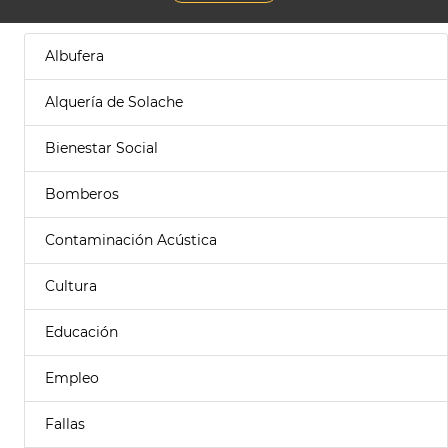
Albufera
Alquería de Solache
Bienestar Social
Bomberos
Contaminación Acústica
Cultura
Educación
Empleo
Fallas