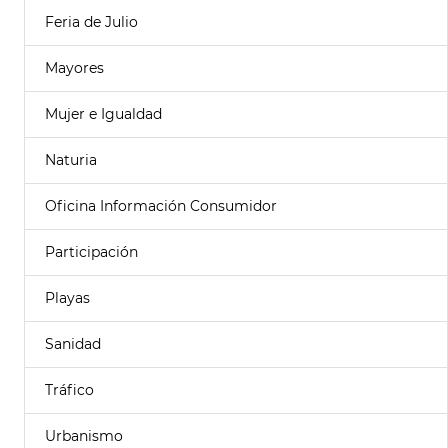
Feria de Julio
Mayores
Mujer e Igualdad
Naturia
Oficina Información Consumidor
Participación
Playas
Sanidad
Tráfico
Urbanismo