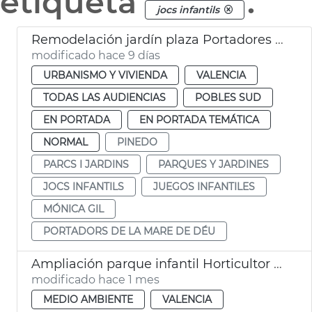
etiqueta
.
jocs infantils
Remodelación jardín plaza Portadores Virgen María Pinedo
modificado hace 9 días
URBANISMO Y VIVIENDA
VALENCIA
TODAS LAS AUDIENCIAS
POBLES SUD
EN PORTADA
EN PORTADA TEMÁTICA
NORMAL
PINEDO
PARCS I JARDINS
PARQUES Y JARDINES
JOCS INFANTILS
JUEGOS INFANTILES
MÓNICA GIL
PORTADORS DE LA MARE DE DÉU
Ampliación parque infantil Horticultor Corset
modificado hace 1 mes
MEDIO AMBIENTE
VALENCIA