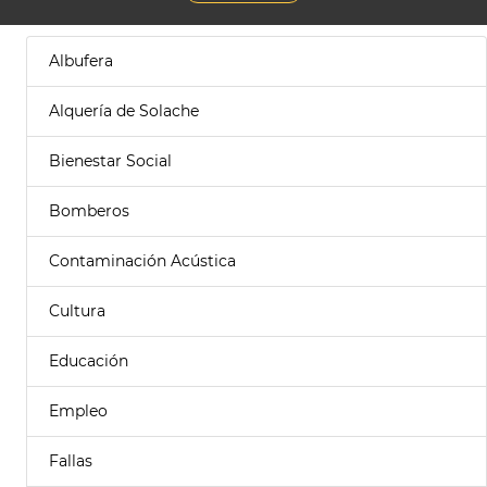
Albufera
Alquería de Solache
Bienestar Social
Bomberos
Contaminación Acústica
Cultura
Educación
Empleo
Fallas