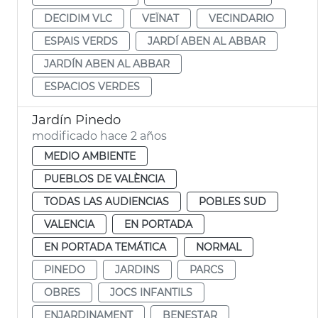
DECIDIM VLC
VEÏNAT
VECINDARIO
ESPAIS VERDS
JARDÍ ABEN AL ABBAR
JARDÍN ABEN AL ABBAR
ESPACIOS VERDES
Jardín Pinedo
modificado hace 2 años
MEDIO AMBIENTE
PUEBLOS DE VALÈNCIA
TODAS LAS AUDIENCIAS
POBLES SUD
VALENCIA
EN PORTADA
EN PORTADA TEMÁTICA
NORMAL
PINEDO
JARDINS
PARCS
OBRES
JOCS INFANTILS
ENJARDINAMENT
BENESTAR