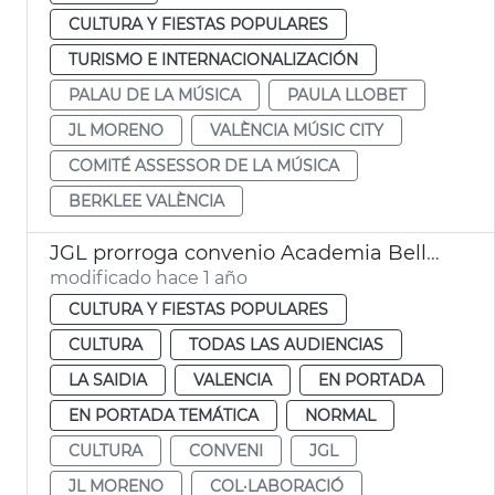
CULTURA Y FIESTAS POPULARES
TURISMO E INTERNACIONALIZACIÓN
PALAU DE LA MÚSICA
PAULA LLOBET
JL MORENO
VALÈNCIA MÚSIC CITY
COMITÉ ASSESSOR DE LA MÚSICA
BERKLEE VALÈNCIA
JGL prorroga convenio Academia Bellas Artes Sant Carles
modificado hace 1 año
CULTURA Y FIESTAS POPULARES
CULTURA
TODAS LAS AUDIENCIAS
LA SAIDIA
VALENCIA
EN PORTADA
EN PORTADA TEMÁTICA
NORMAL
CULTURA
CONVENI
JGL
JL MORENO
COL·LABORACIÓ