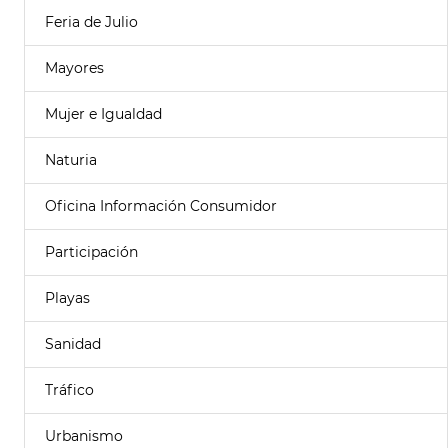
Feria de Julio
Mayores
Mujer e Igualdad
Naturia
Oficina Información Consumidor
Participación
Playas
Sanidad
Tráfico
Urbanismo