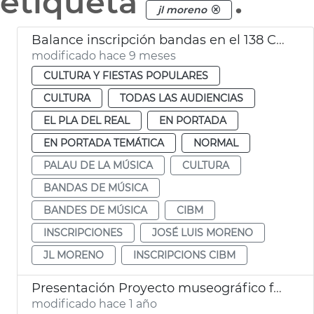
etiqueta
.
jl moreno
Balance inscripción bandas en el 138 CIBM
modificado hace 9 meses
CULTURA Y FIESTAS POPULARES
CULTURA
TODAS LAS AUDIENCIAS
EL PLA DEL REAL
EN PORTADA
EN PORTADA TEMÁTICA
NORMAL
PALAU DE LA MÚSICA
CULTURA
BANDAS DE MÚSICA
BANDES DE MÚSICA
CIBM
INSCRIPCIONES
JOSÉ LUIS MORENO
JL MORENO
INSCRIPCIONS CIBM
Presentación Proyecto museográfico futuro Centro Interpretación Santo Cáliz
modificado hace 1 año