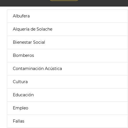
Albufera
Alquería de Solache
Bienestar Social
Bomberos
Contaminación Acústica
Cultura
Educación
Empleo
Fallas