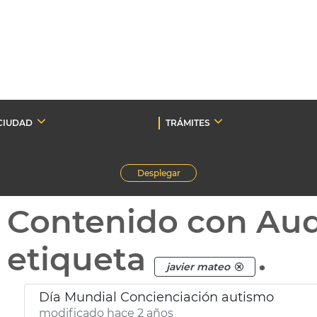
CIUDAD
TRÁMITES
Desplegar
Contenido con Au
etiqueta
.
javier mateo
Día Mundial Concienciación autismo
modificado hace 2 años