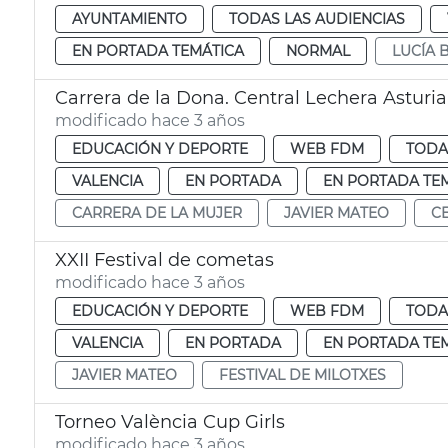
AYUNTAMIENTO
TODAS LAS AUDIENCIAS
EN PORTADA TEMÁTICA
NORMAL
LUCÍA
Carrera de la Dona. Central Lechera Asturi
modificado hace 3 años
EDUCACIÓN Y DEPORTE
WEB FDM
TODA
VALENCIA
EN PORTADA
EN PORTADA TE
CARRERA DE LA MUJER
JAVIER MATEO
C
XXII Festival de cometas
modificado hace 3 años
EDUCACIÓN Y DEPORTE
WEB FDM
TODA
VALENCIA
EN PORTADA
EN PORTADA TE
JAVIER MATEO
FESTIVAL DE MILOTXES
Torneo València Cup Girls
modificado hace 3 años