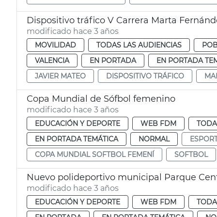
Dispositivo tráfico V Carrera Marta Fernánd
modificado hace 3 años
MOVILIDAD
TODAS LAS AUDIENCIAS
POB
VALENCIA
EN PORTADA
EN PORTADA TE
JAVIER MATEO
DISPOSITIVO TRÁFICO
MA
Copa Mundial de Sófbol femenino
modificado hace 3 años
EDUCACIÓN Y DEPORTE
WEB FDM
TODA
EN PORTADA TEMÁTICA
NORMAL
ESPOR
COPA MUNDIAL SOFTBOL FEMENÍ
SOFTBOL
Nuevo polideportivo municipal Parque Cent
modificado hace 3 años
EDUCACIÓN Y DEPORTE
WEB FDM
TODA