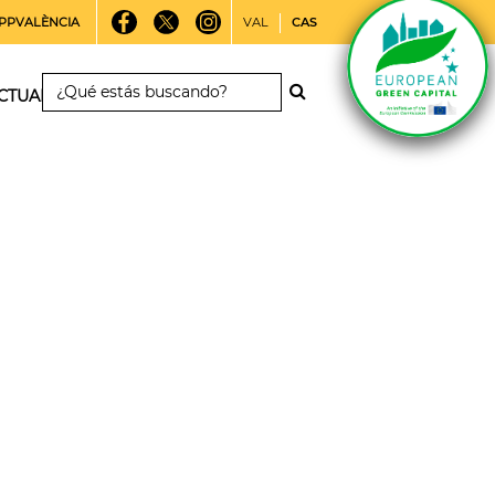
PPVALÈNCIA
VAL
CAS
CTUALIDAD