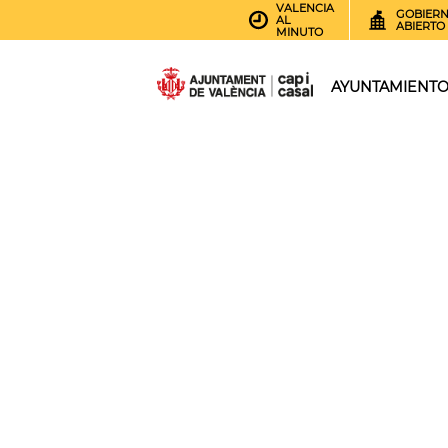
VALENCIA
GOBIER
AL
ABIERTO
MINUTO
AYUNTAMIENT