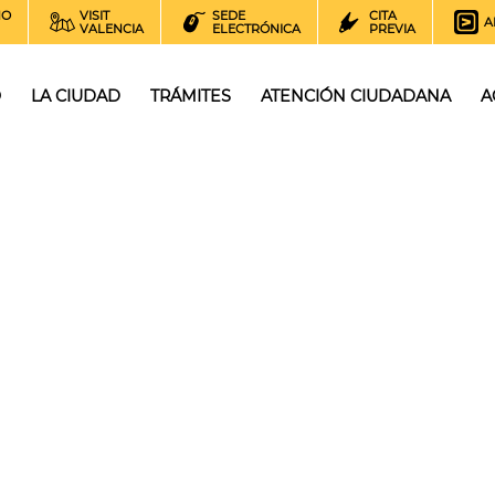
NO
VISIT
SEDE
CITA
A
VALENCIA
ELECTRÓNICA
PREVIA
O
LA CIUDAD
TRÁMITES
ATENCIÓN CIUDADANA
A