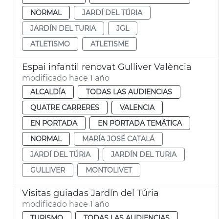
NORMAL
JARDÍ DEL TÚRIA
JARDÍN DEL TURIA
JGL
ATLETISMO
ATLETISME
Espai infantil renovat Gulliver València
modificado hace 1 año
ALCALDÍA
TODAS LAS AUDIENCIAS
QUATRE CARRERES
VALENCIA
EN PORTADA
EN PORTADA TEMÁTICA
NORMAL
MARÍA JOSÉ CATALÁ
JARDÍ DEL TÚRIA
JARDÍN DEL TURIA
GULLIVER
MONTOLIVET
Visitas guiadas Jardín del Túria
modificado hace 1 año
TURISMO
TODAS LAS AUDIENCIAS