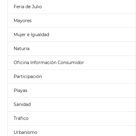
Feria de Julio
Mayores
Mujer e Igualdad
Naturia
Oficina Información Consumidor
Participación
Playas
Sanidad
Tráfico
Urbanismo