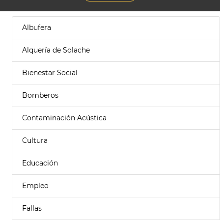
Albufera
Alquería de Solache
Bienestar Social
Bomberos
Contaminación Acústica
Cultura
Educación
Empleo
Fallas