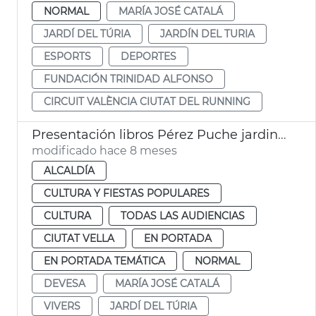
NORMAL
MARÍA JOSÉ CATALÁ
JARDÍ DEL TÚRIA
JARDÍN DEL TURIA
ESPORTS
DEPORTES
FUNDACIÓN TRINIDAD ALFONSO
CIRCUIT VALÈNCIA CIUTAT DEL RUNNING
Presentación libros Pérez Puche jardines València
modificado hace 8 meses
ALCALDÍA
CULTURA Y FIESTAS POPULARES
CULTURA
TODAS LAS AUDIENCIAS
CIUTAT VELLA
EN PORTADA
EN PORTADA TEMÁTICA
NORMAL
DEVESA
MARÍA JOSÉ CATALÁ
VIVERS
JARDÍ DEL TÚRIA