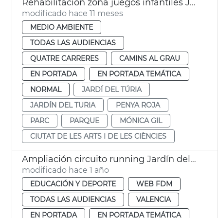
Rehabilitación zona juegos infantiles Jardín del Túria València
modificado hace 11 meses
MEDIO AMBIENTE
TODAS LAS AUDIENCIAS
QUATRE CARRERES
CAMINS AL GRAU
EN PORTADA
EN PORTADA TEMÁTICA
NORMAL
JARDÍ DEL TÚRIA
JARDÍN DEL TURIA
PENYA ROJA
PARC
PARQUE
MÓNICA GIL
CIUTAT DE LES ARTS I DE LES CIÈNCIES
Ampliación circuito running Jardín del Turia València JGL
modificado hace 1 año
EDUCACIÓN Y DEPORTE
WEB FDM
TODAS LAS AUDIENCIAS
VALENCIA
EN PORTADA
EN PORTADA TEMÁTICA