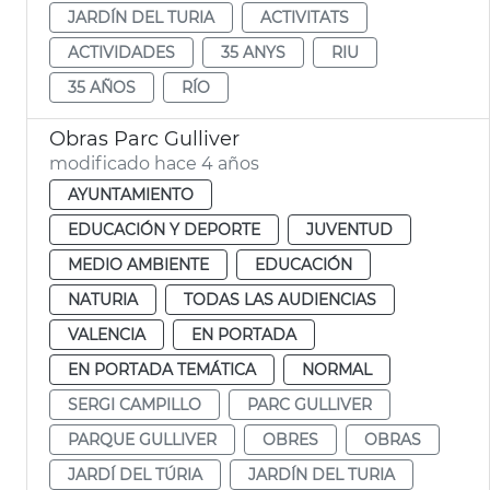
JARDÍN DEL TURIA
ACTIVITATS
ACTIVIDADES
35 ANYS
RIU
35 AÑOS
RÍO
Obras Parc Gulliver
modificado hace 4 años
AYUNTAMIENTO
EDUCACIÓN Y DEPORTE
JUVENTUD
MEDIO AMBIENTE
EDUCACIÓN
NATURIA
TODAS LAS AUDIENCIAS
VALENCIA
EN PORTADA
EN PORTADA TEMÁTICA
NORMAL
SERGI CAMPILLO
PARC GULLIVER
PARQUE GULLIVER
OBRES
OBRAS
JARDÍ DEL TÚRIA
JARDÍN DEL TURIA