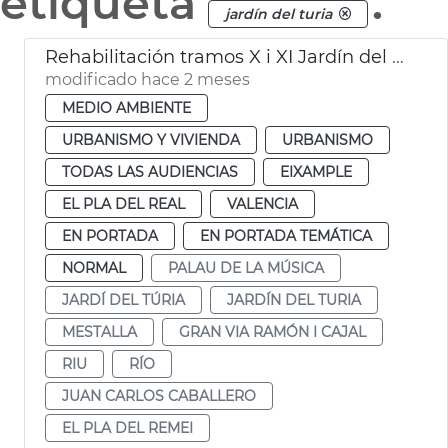
etiqueta
.
jardín del turia
Rehabilitación tramos X i XI Jardín del Turia València
modificado hace 2 meses
MEDIO AMBIENTE
URBANISMO Y VIVIENDA
URBANISMO
TODAS LAS AUDIENCIAS
EIXAMPLE
EL PLA DEL REAL
VALENCIA
EN PORTADA
EN PORTADA TEMÁTICA
NORMAL
PALAU DE LA MÚSICA
JARDÍ DEL TÚRIA
JARDÍN DEL TURIA
MESTALLA
GRAN VIA RAMÓN I CAJAL
RIU
RÍO
JUAN CARLOS CABALLERO
EL PLA DEL REMEI