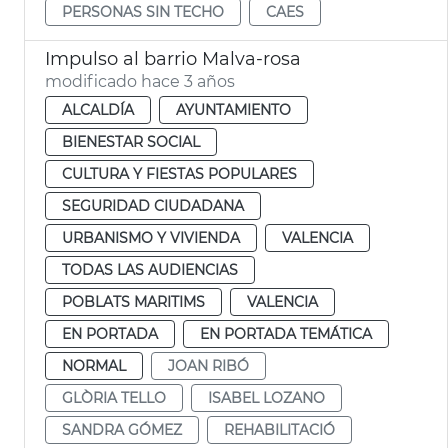
PERSONAS SIN TECHO
CAES
Impulso al barrio Malva-rosa
modificado hace 3 años
ALCALDÍA
AYUNTAMIENTO
BIENESTAR SOCIAL
CULTURA Y FIESTAS POPULARES
SEGURIDAD CIUDADANA
URBANISMO Y VIVIENDA
VALENCIA
TODAS LAS AUDIENCIAS
POBLATS MARITIMS
VALENCIA
EN PORTADA
EN PORTADA TEMÁTICA
NORMAL
JOAN RIBÓ
GLÒRIA TELLO
ISABEL LOZANO
SANDRA GÓMEZ
REHABILITACIÓ