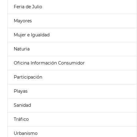
Feria de Julio
Mayores
Mujer e Igualdad
Naturia
Oficina Información Consumidor
Participación
Playas
Sanidad
Tráfico
Urbanismo