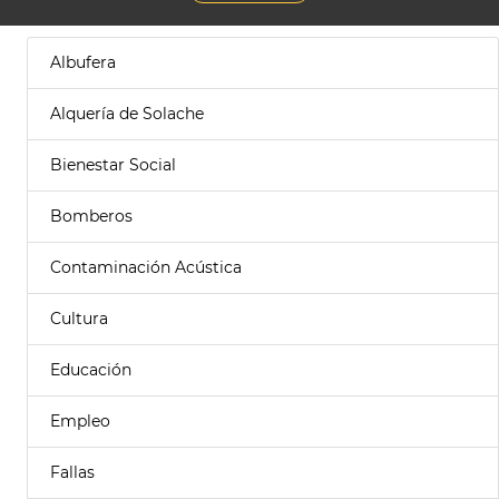
Albufera
Alquería de Solache
Bienestar Social
Bomberos
Contaminación Acústica
Cultura
Educación
Empleo
Fallas