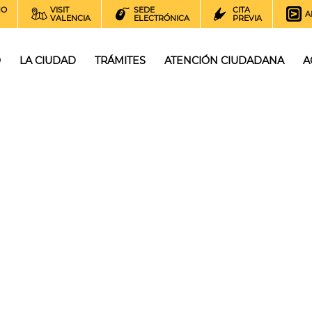
NO
VISIT
SEDE
CITA
A
VALENCIA
ELECTRÓNICA
PREVIA
O
LA CIUDAD
TRÁMITES
ATENCIÓN CIUDADANA
A