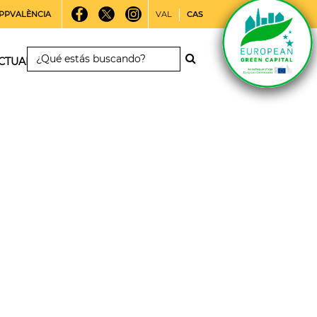
PPVALÈNCIA
VAL
CAS
CTUALIDAD