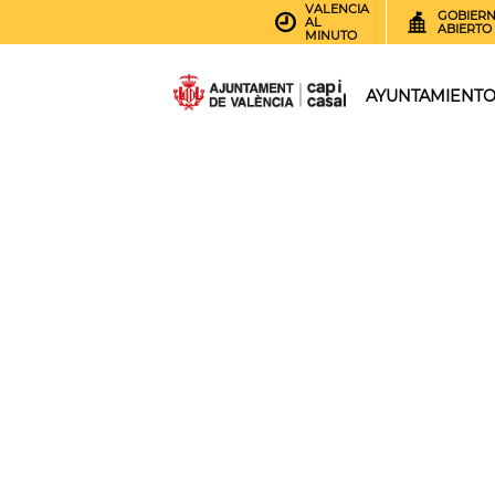
VALENCIA
GOBIER
AL
ABIERTO
MINUTO
AYUNTAMIENT