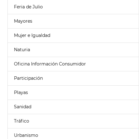
Feria de Julio
Mayores
Mujer e Igualdad
Naturia
Oficina Información Consumidor
Participación
Playas
Sanidad
Tráfico
Urbanismo