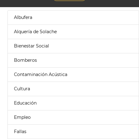
Albufera
Alquería de Solache
Bienestar Social
Bomberos
Contaminación Acústica
Cultura
Educación
Empleo
Fallas