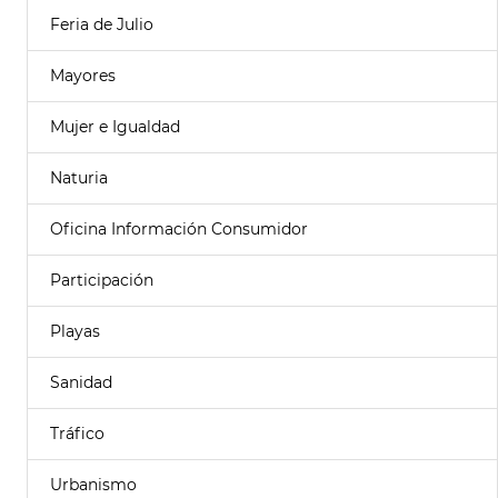
Feria de Julio
Mayores
Mujer e Igualdad
Naturia
Oficina Información Consumidor
Participación
Playas
Sanidad
Tráfico
Urbanismo