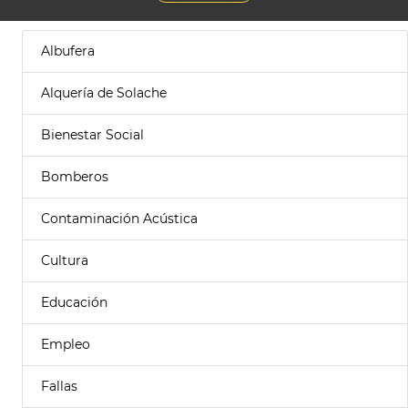
Albufera
Alquería de Solache
Bienestar Social
Bomberos
Contaminación Acústica
Cultura
Educación
Empleo
Fallas