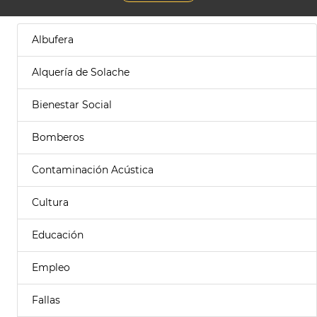
Albufera
Alquería de Solache
Bienestar Social
Bomberos
Contaminación Acústica
Cultura
Educación
Empleo
Fallas