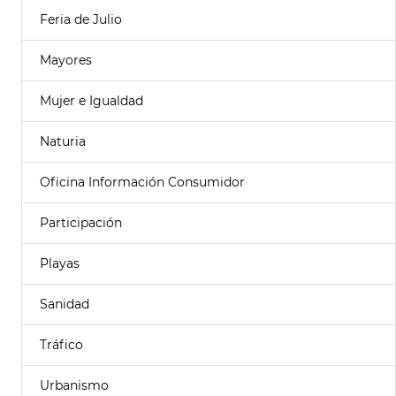
Feria de Julio
Mayores
Mujer e Igualdad
Naturia
Oficina Información Consumidor
Participación
Playas
Sanidad
Tráfico
Urbanismo