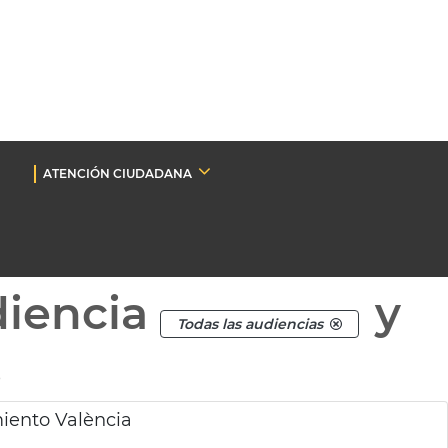
ATENCIÓN CIUDADANA
diencia
y
Todas las audiencias
.
iento València