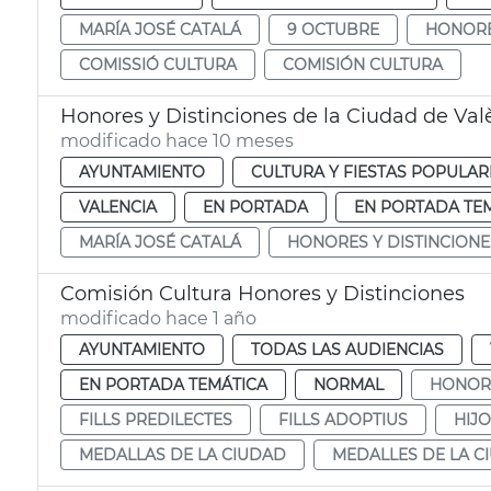
MARÍA JOSÉ CATALÁ
9 OCTUBRE
HONORE
COMISSIÓ CULTURA
COMISIÓN CULTURA
Honores y Distinciones de la Ciudad de Val
modificado hace 10 meses
AYUNTAMIENTO
CULTURA Y FIESTAS POPULAR
VALENCIA
EN PORTADA
EN PORTADA TE
MARÍA JOSÉ CATALÁ
HONORES Y DISTINCIONE
Comisión Cultura Honores y Distinciones
modificado hace 1 año
AYUNTAMIENTO
TODAS LAS AUDIENCIAS
EN PORTADA TEMÁTICA
NORMAL
HONORS
FILLS PREDILECTES
FILLS ADOPTIUS
HIJ
MEDALLAS DE LA CIUDAD
MEDALLES DE LA C