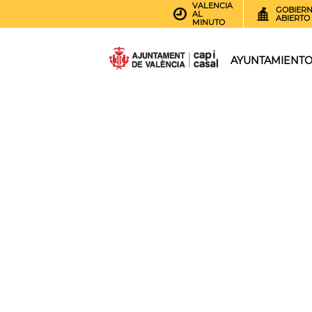
VALENCIA
GOBIER
AL
ABIERTO
MINUTO
AYUNTAMIENT