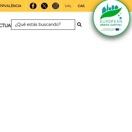
PPVALÈNCIA
VAL
CAS
CTUALIDAD