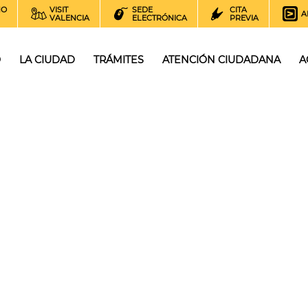
NO
VISIT
SEDE
CITA
A
VALENCIA
ELECTRÓNICA
PREVIA
O
LA CIUDAD
TRÁMITES
ATENCIÓN CIUDADANA
A