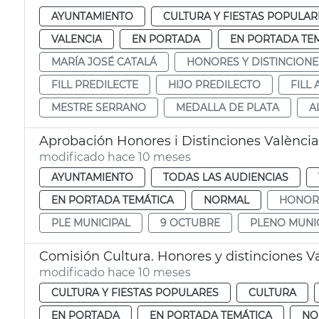
AYUNTAMIENTO
CULTURA Y FIESTAS POPULAR
VALENCIA
EN PORTADA
EN PORTADA TE
MARÍA JOSÉ CATALÁ
HONORES Y DISTINCIONE
FILL PREDILECTE
HIJO PREDILECTO
FILL
MESTRE SERRANO
MEDALLA DE PLATA
A
Aprobación Honores i Distinciones Valènci
modificado hace 10 meses
AYUNTAMIENTO
TODAS LAS AUDIENCIAS
EN PORTADA TEMÁTICA
NORMAL
HONORS
PLE MUNICIPAL
9 OCTUBRE
PLENO MUNI
Comisión Cultura. Honores y distinciones V
modificado hace 10 meses
CULTURA Y FIESTAS POPULARES
CULTURA
EN PORTADA
EN PORTADA TEMÁTICA
NO