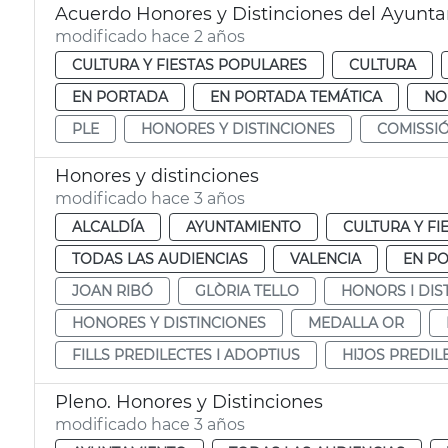
Acuerdo Honores y Distinciones del Ayunt
modificado hace 2 años
CULTURA Y FIESTAS POPULARES
CULTURA
EN PORTADA
EN PORTADA TEMÁTICA
NO
PLE
HONORES Y DISTINCIONES
COMISSI
Honores y distinciones
modificado hace 3 años
ALCALDÍA
AYUNTAMIENTO
CULTURA Y FI
TODAS LAS AUDIENCIAS
VALENCIA
EN P
JOAN RIBÓ
GLÒRIA TELLO
HONORS I DIS
HONORES Y DISTINCIONES
MEDALLA OR
FILLS PREDILECTES I ADOPTIUS
HIJOS PREDIL
Pleno. Honores y Distinciones
modificado hace 3 años