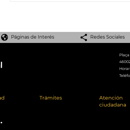
Páginas de Interés
Redes Sociales
Plaça
46002
Horari
Teléf
ad
Trámites
Atención
ciudadana
.