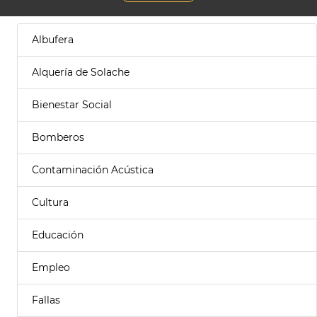
Albufera
Alquería de Solache
Bienestar Social
Bomberos
Contaminación Acústica
Cultura
Educación
Empleo
Fallas