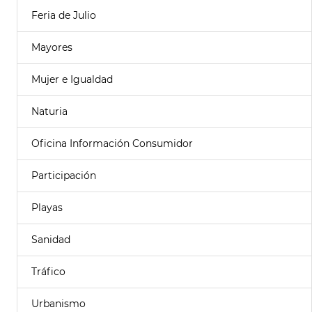
Feria de Julio
Mayores
Mujer e Igualdad
Naturia
Oficina Información Consumidor
Participación
Playas
Sanidad
Tráfico
Urbanismo