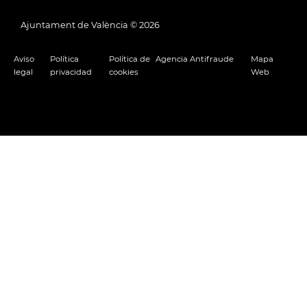
Ajuntament de València ©
2026
Aviso
Política
Política de
Agencia Antifraude
Mapa
legal
privacidad
cookies
Web