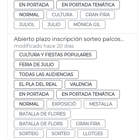
EN PORTADA
EN PORTADA TEMÁTICA
NORMAL
CULTURA
GRAN FIRA
JULIOL
JULIO
MÓNICA GIL
Abierto plazo inscripción sorteo palcos Batalla de Flores València
modificado hace 20 días
CULTURA Y FIESTAS POPULARES
FERIA DE JULIO
TODAS LAS AUDIENCIAS
EL PLA DEL REAL
VALENCIA
EN PORTADA
EN PORTADA TEMÁTICA
NORMAL
EXPOSICIÓ
MESTALLA
BATALLA DE FLORES
BATALLA DE FLORS
GRAN FIRA
SORTEIG
SORTEO
LLOTGES