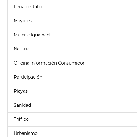
Feria de Julio
Mayores
Mujer e Igualdad
Naturia
Oficina Información Consumidor
Participación
Playas
Sanidad
Tráfico
Urbanismo