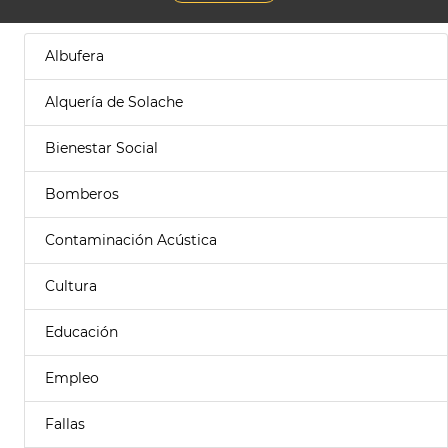
Albufera
Alquería de Solache
Bienestar Social
Bomberos
Contaminación Acústica
Cultura
Educación
Empleo
Fallas