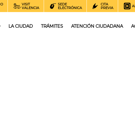
NO
VISIT
SEDE
CITA
A
VALENCIA
ELECTRÓNICA
PREVIA
O
LA CIUDAD
TRÁMITES
ATENCIÓN CIUDADANA
A