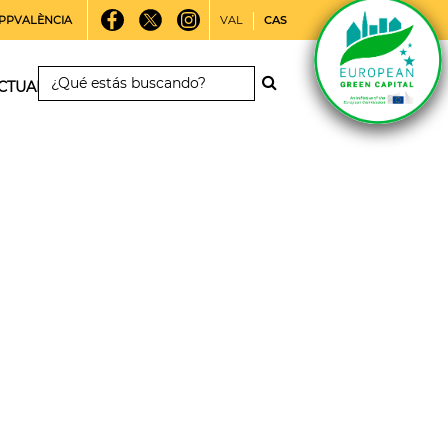
PPVALÈNCIA
VAL
CAS
CTUALIDAD