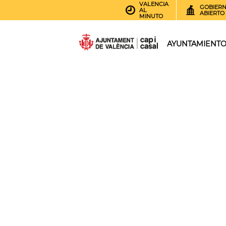
VALENCIA
GOBIER
AL
ABIERTO
MINUTO
AYUNTAMIENT