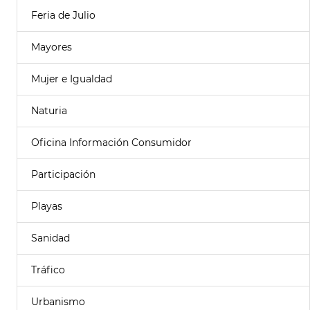
Feria de Julio
Mayores
Mujer e Igualdad
Naturia
Oficina Información Consumidor
Participación
Playas
Sanidad
Tráfico
Urbanismo