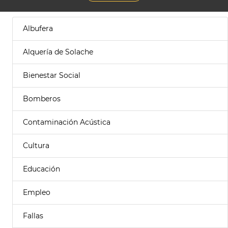
Albufera
Alquería de Solache
Bienestar Social
Bomberos
Contaminación Acústica
Cultura
Educación
Empleo
Fallas