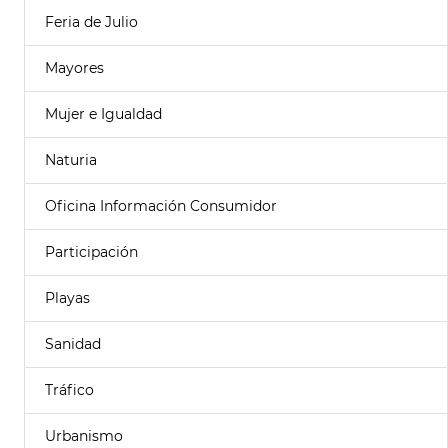
Feria de Julio
Mayores
Mujer e Igualdad
Naturia
Oficina Información Consumidor
Participación
Playas
Sanidad
Tráfico
Urbanismo