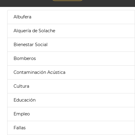
Albufera
Alquería de Solache
Bienestar Social
Bomberos
Contaminación Acústica
Cultura
Educación
Empleo
Fallas