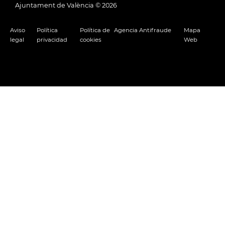
Ajuntament de València ©
2026
Aviso
Política
Política de
Agencia Antifraude
Mapa
legal
privacidad
cookies
Web