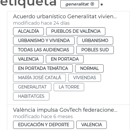
etiqueta
.
generalitat
Acuerdo urbanístico Generalitat viviendas la Torre València
modificado hace 24 días
ALCALDÍA
PUEBLOS DE VALÈNCIA
URBANISMO Y VIVIENDA
URBANISMO
TODAS LAS AUDIENCIAS
POBLES SUD
VALENCIA
EN PORTADA
EN PORTADA TEMÁTICA
NORMAL
MARÍA JOSÉ CATALÁ
VIVIENDAS
GENERALITAT
LA TORRE
HABITATGES
València impulsa GovTech federaciones deportivas
modificado hace 6 meses
EDUCACIÓN Y DEPORTE
VALENCIA