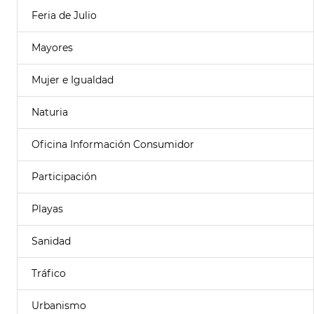
Feria de Julio
Mayores
Mujer e Igualdad
Naturia
Oficina Información Consumidor
Participación
Playas
Sanidad
Tráfico
Urbanismo