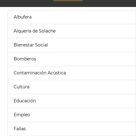
Albufera
Alquería de Solache
Bienestar Social
Bomberos
Contaminación Acústica
Cultura
Educación
Empleo
Fallas