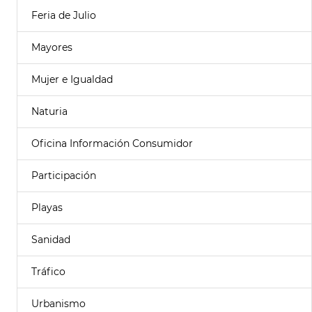
Feria de Julio
Mayores
Mujer e Igualdad
Naturia
Oficina Información Consumidor
Participación
Playas
Sanidad
Tráfico
Urbanismo