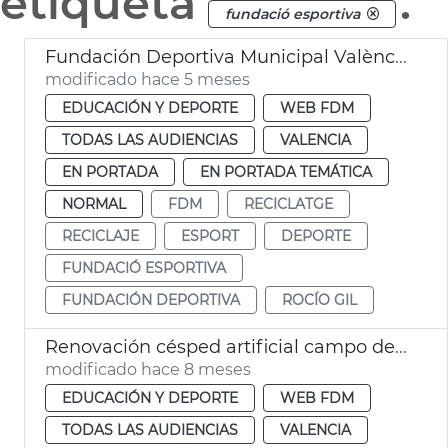
etiqueta
.
fundació esportiva
Fundación Deportiva Municipal València participa en recogida tapones para reciclaje
modificado hace 5 meses
EDUCACIÓN Y DEPORTE
WEB FDM
TODAS LAS AUDIENCIAS
VALENCIA
EN PORTADA
EN PORTADA TEMÁTICA
NORMAL
FDM
RECICLATGE
RECICLAJE
ESPORT
DEPORTE
FUNDACIÓ ESPORTIVA
FUNDACIÓN DEPORTIVA
ROCÍO GIL
Renovación césped artificial campo de beisbol Jardín del Túria València
modificado hace 8 meses
EDUCACIÓN Y DEPORTE
WEB FDM
TODAS LAS AUDIENCIAS
VALENCIA