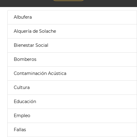
Albufera
Alquería de Solache
Bienestar Social
Bomberos
Contaminación Acústica
Cultura
Educación
Empleo
Fallas