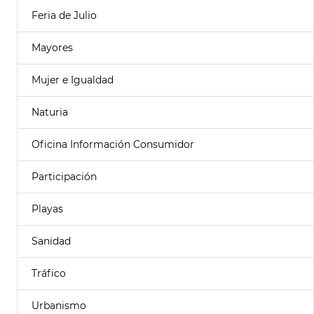
Feria de Julio
Mayores
Mujer e Igualdad
Naturia
Oficina Información Consumidor
Participación
Playas
Sanidad
Tráfico
Urbanismo