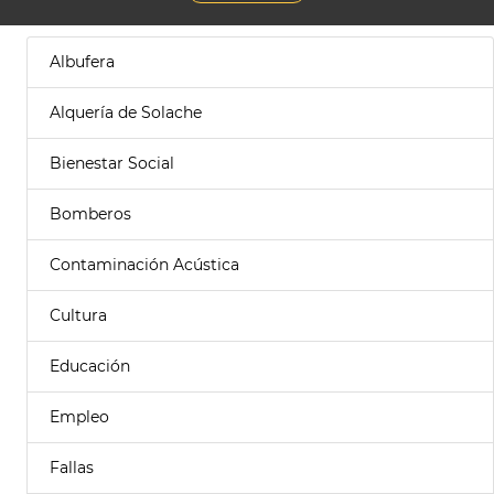
Albufera
Alquería de Solache
Bienestar Social
Bomberos
Contaminación Acústica
Cultura
Educación
Empleo
Fallas