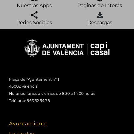
Nuestras Apps
Páginas de Interés
Redes Sociales
Descargas
Plaça de l'Ajuntament nº 1
46002 València
Horarios: lunes a viernes de 8:30 a 14:00 horas
Teléfono: 963 52 54 78
Ayuntamiento
La ciudad