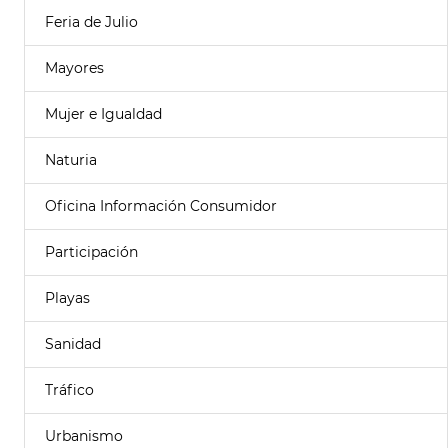
Feria de Julio
Mayores
Mujer e Igualdad
Naturia
Oficina Información Consumidor
Participación
Playas
Sanidad
Tráfico
Urbanismo