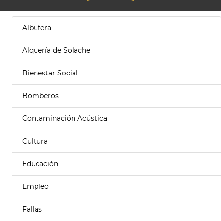
Albufera
Alquería de Solache
Bienestar Social
Bomberos
Contaminación Acústica
Cultura
Educación
Empleo
Fallas