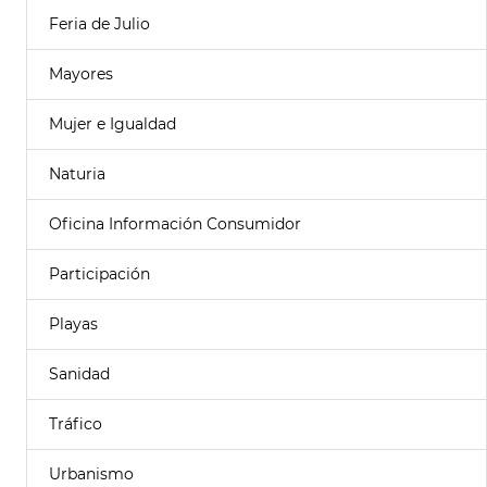
Feria de Julio
Mayores
Mujer e Igualdad
Naturia
Oficina Información Consumidor
Participación
Playas
Sanidad
Tráfico
Urbanismo