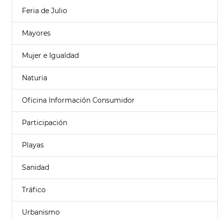
Feria de Julio
Mayores
Mujer e Igualdad
Naturia
Oficina Información Consumidor
Participación
Playas
Sanidad
Tráfico
Urbanismo