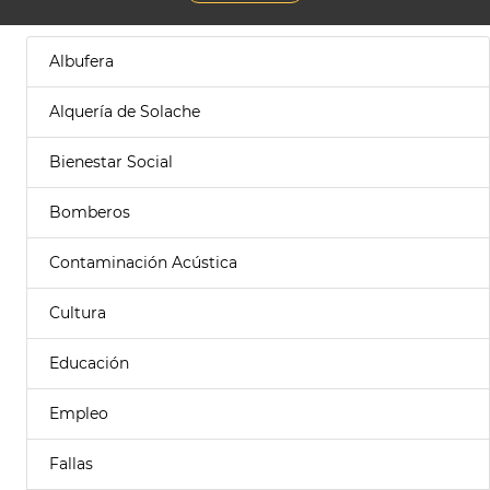
Albufera
Alquería de Solache
Bienestar Social
Bomberos
Contaminación Acústica
Cultura
Educación
Empleo
Fallas