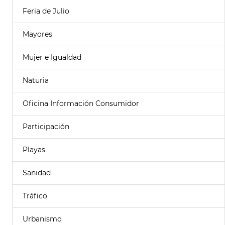
Feria de Julio
Mayores
Mujer e Igualdad
Naturia
Oficina Información Consumidor
Participación
Playas
Sanidad
Tráfico
Urbanismo