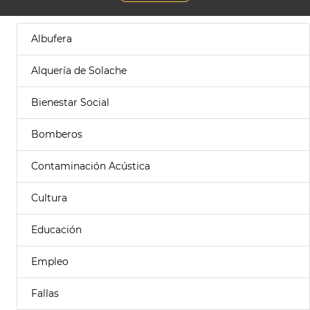
Albufera
Alquería de Solache
Bienestar Social
Bomberos
Contaminación Acústica
Cultura
Educación
Empleo
Fallas