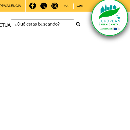
PPVALÈNCIA
VAL
CAS
CTUALIDAD