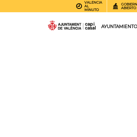
VALENCIA
GOBIER
AL
ABIERTO
MINUTO
AYUNTAMIENT