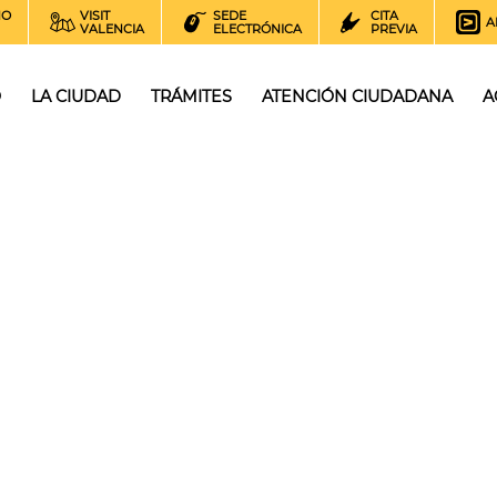
NO
VISIT
SEDE
CITA
A
VALENCIA
ELECTRÓNICA
PREVIA
O
LA CIUDAD
TRÁMITES
ATENCIÓN CIUDADANA
A