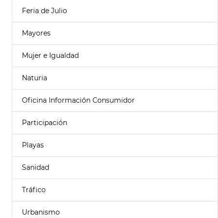
Feria de Julio
Mayores
Mujer e Igualdad
Naturia
Oficina Información Consumidor
Participación
Playas
Sanidad
Tráfico
Urbanismo