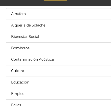
Albufera
Alquería de Solache
Bienestar Social
Bomberos
Contaminación Acústica
Cultura
Educación
Empleo
Fallas