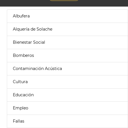
Albufera
Alquería de Solache
Bienestar Social
Bomberos
Contaminación Acústica
Cultura
Educación
Empleo
Fallas