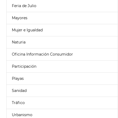
Feria de Julio
Mayores
Mujer e Igualdad
Naturia
Oficina Información Consumidor
Participación
Playas
Sanidad
Tráfico
Urbanismo