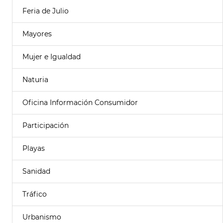
Feria de Julio
Mayores
Mujer e Igualdad
Naturia
Oficina Información Consumidor
Participación
Playas
Sanidad
Tráfico
Urbanismo