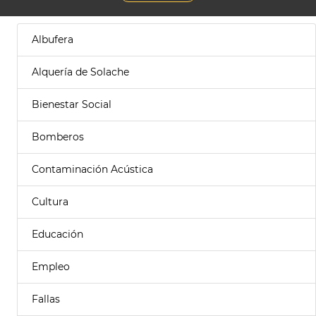
Albufera
Alquería de Solache
Bienestar Social
Bomberos
Contaminación Acústica
Cultura
Educación
Empleo
Fallas