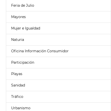
Feria de Julio
Mayores
Mujer e Igualdad
Naturia
Oficina Información Consumidor
Participación
Playas
Sanidad
Tráfico
Urbanismo