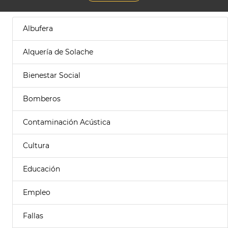
Albufera
Alquería de Solache
Bienestar Social
Bomberos
Contaminación Acústica
Cultura
Educación
Empleo
Fallas