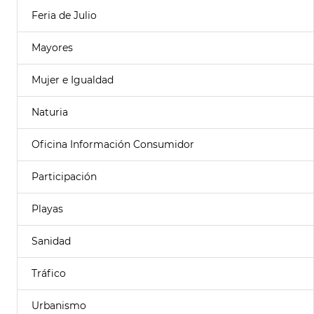
Feria de Julio
Mayores
Mujer e Igualdad
Naturia
Oficina Información Consumidor
Participación
Playas
Sanidad
Tráfico
Urbanismo