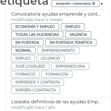
etiqueta
.
emprén i contracta
Convocatoria ayudas emprende y contrata
modificado hace 4 meses
ECONOMÍA Y EMPLEO
EMPLEO
TODAS LAS AUDIENCIAS
VALENCIA
EN PORTADA
EN PORTADA TEMÁTICA
NORMAL
EMPRENDIMIENTO
EMPLEO
OCUPACIÓ
JOSÉ GOSÁLBEZ
EMPRENEDORIA
FORMACIÓ
FORMACIÓN
EMPRENDE Y CONTRATA
EMPRÉN I CONTRACTA
Listados definitivos de las ayudas Emprende y Contrata y Artistas Falleros
modificado hace 1 año