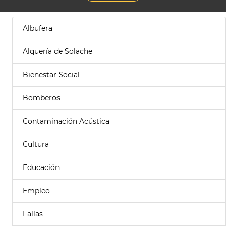
Albufera
Alquería de Solache
Bienestar Social
Bomberos
Contaminación Acústica
Cultura
Educación
Empleo
Fallas