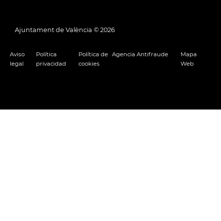
Ajuntament de València ©
2026
Aviso
Política
Política de
Agencia Antifraude
Mapa
legal
privacidad
cookies
Web