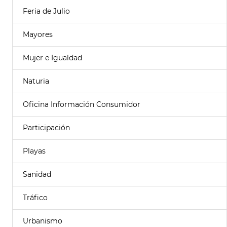
Feria de Julio
Mayores
Mujer e Igualdad
Naturia
Oficina Información Consumidor
Participación
Playas
Sanidad
Tráfico
Urbanismo