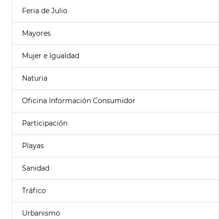
Feria de Julio
Mayores
Mujer e Igualdad
Naturia
Oficina Información Consumidor
Participación
Playas
Sanidad
Tráfico
Urbanismo