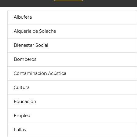
Albufera
Alquería de Solache
Bienestar Social
Bomberos
Contaminación Acústica
Cultura
Educación
Empleo
Fallas