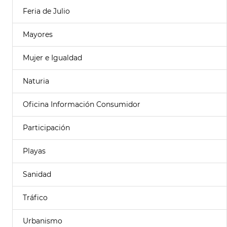
Feria de Julio
Mayores
Mujer e Igualdad
Naturia
Oficina Información Consumidor
Participación
Playas
Sanidad
Tráfico
Urbanismo