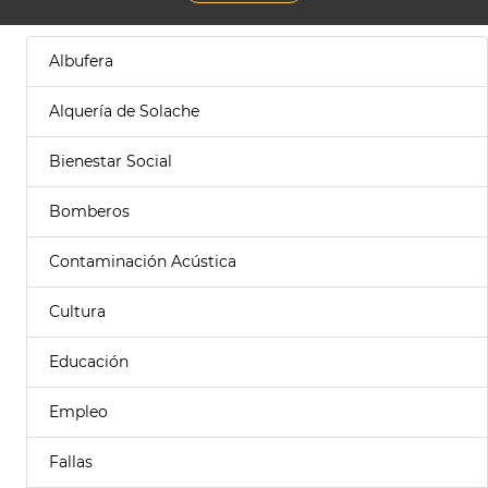
Albufera
Alquería de Solache
Bienestar Social
Bomberos
Contaminación Acústica
Cultura
Educación
Empleo
Fallas