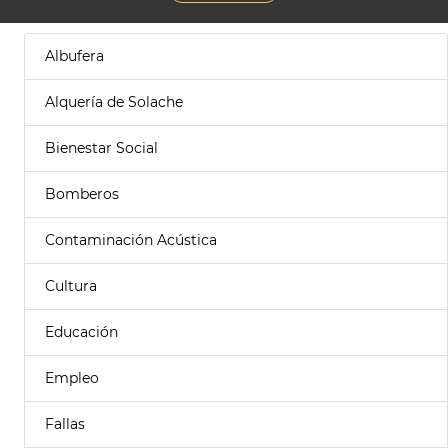
Albufera
Alquería de Solache
Bienestar Social
Bomberos
Contaminación Acústica
Cultura
Educación
Empleo
Fallas