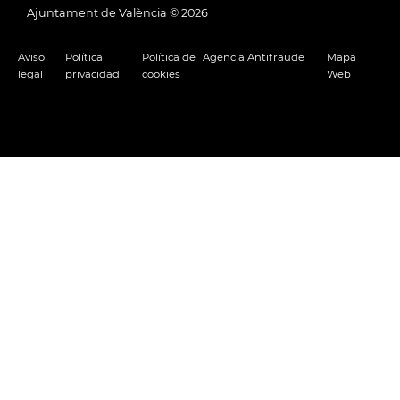
Ajuntament de València ©
2026
Aviso
Política
Política de
Agencia Antifraude
Mapa
legal
privacidad
cookies
Web