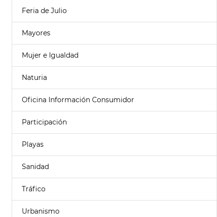
Feria de Julio
Mayores
Mujer e Igualdad
Naturia
Oficina Información Consumidor
Participación
Playas
Sanidad
Tráfico
Urbanismo