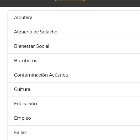
Albufera
Alquería de Solache
Bienestar Social
Bomberos
Contaminación Acústica
Cultura
Educación
Empleo
Fallas