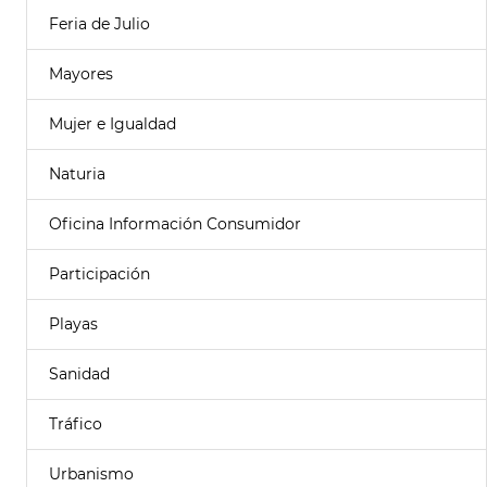
Feria de Julio
Mayores
Mujer e Igualdad
Naturia
Oficina Información Consumidor
Participación
Playas
Sanidad
Tráfico
Urbanismo