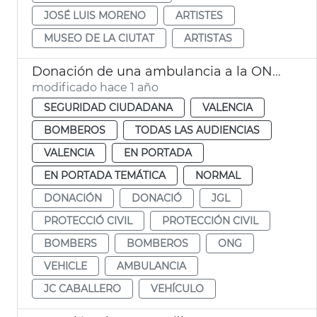
JOSÉ LUIS MORENO
ARTISTES
MUSEO DE LA CIUTAT
ARTISTAS
Donación de una ambulancia a la ONG Bombers pel Món
modificado hace 1 año
SEGURIDAD CIUDADANA
VALENCIA
BOMBEROS
TODAS LAS AUDIENCIAS
VALENCIA
EN PORTADA
EN PORTADA TEMÁTICA
NORMAL
DONACIÓN
DONACIÓ
JGL
PROTECCIÓ CIVIL
PROTECCIÓN CIVIL
BOMBERS
BOMBEROS
ONG
VEHICLE
AMBULANCIA
JC CABALLERO
VEHÍCULO