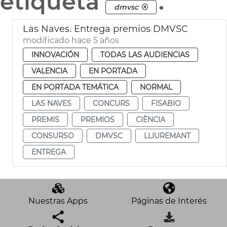
etiqueta
.
dmvsc
Las Naves. Entrega premios DMVSC
modificado hace 5 años
INNOVACIÓN
TODAS LAS AUDIENCIAS
VALENCIA
EN PORTADA
EN PORTADA TEMÁTICA
NORMAL
LAS NAVES
CONCURS
FISABIO
PREMIS
PREMIOS
CIÈNCIA
CONSURSO
DMVSC
LLIUREMANT
ENTREGA
Nuestras Apps
Páginas de Interés