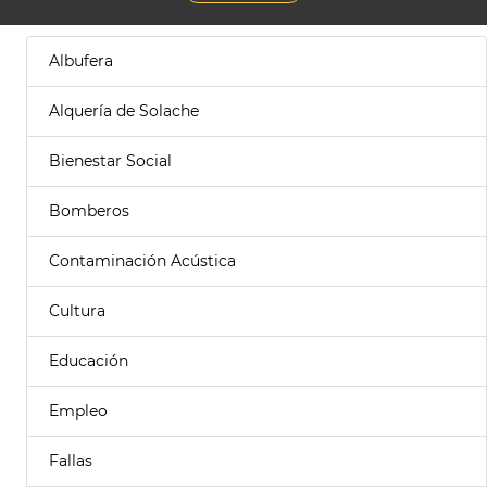
Albufera
Alquería de Solache
Bienestar Social
Bomberos
Contaminación Acústica
Cultura
Educación
Empleo
Fallas