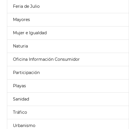
Feria de Julio
Mayores
Mujer e Igualdad
Naturia
Oficina Información Consumidor
Participación
Playas
Sanidad
Tráfico
Urbanismo