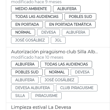
modificado hace 9 meses
MEDIO AMBIENTE
ALBUFERA
TODAS LAS AUDIENCIAS
POBLES SUD
EN PORTADA
EN PORTADA TEMÁTICA
NORMAL
DEVESA
ALBUFERA
JOSÉ GOSÁLBEZ
JGL
Autorización piragüismo club Silla Albufera València
modificado hace 10 meses
ALBUFERA
TODAS LAS AUDIENCIAS
POBLES SUD
NORMAL
DEVESA
ALBUFERA
JOSÉ GOSÁLBEZ
DEVESA ALBUFERA
CLUB PIRAGUISME
SILLA
PIRAGUISME
Limpieza estival La Devesa