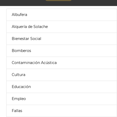
Albufera
Alquería de Solache
Bienestar Social
Bomberos
Contaminación Acústica
Cultura
Educación
Empleo
Fallas