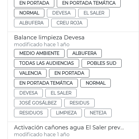
EN PORTADA
EN PORTADA TEMÁTICA
NORMAL
DEVESA
EL SALER
ALBUFERA
CREU ROJA
Balance limpieza Devesa
modificado hace 1 año
MEDIO AMBIENTE
ALBUFERA
TODAS LAS AUDIENCIAS
POBLES SUD
VALENCIA
EN PORTADA
EN PORTADA TEMÁTICA
NORMAL
DEVESA
EL SALER
JOSÉ GOSÁLBEZ
RESIDUS
RESIDUOS
LIMPIEZA
NETEJA
Activación cañones agua El Saler prevención incendios
modificado hace 1 año