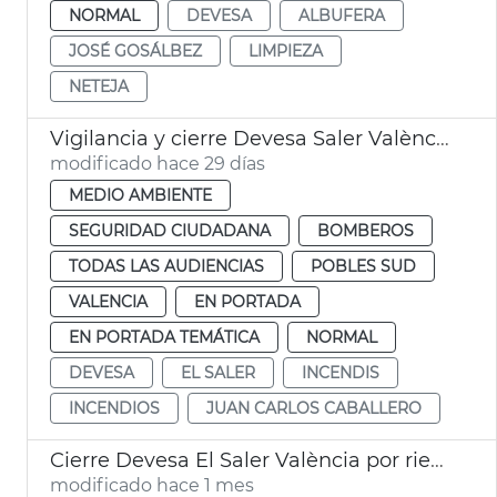
NORMAL
DEVESA
ALBUFERA
JOSÉ GOSÁLBEZ
LIMPIEZA
NETEJA
Vigilancia y cierre Devesa Saler València por calor
modificado hace 29 días
MEDIO AMBIENTE
SEGURIDAD CIUDADANA
BOMBEROS
TODAS LAS AUDIENCIAS
POBLES SUD
VALENCIA
EN PORTADA
EN PORTADA TEMÁTICA
NORMAL
DEVESA
EL SALER
INCENDIS
INCENDIOS
JUAN CARLOS CABALLERO
Cierre Devesa El Saler València por riesgo incendios
modificado hace 1 mes