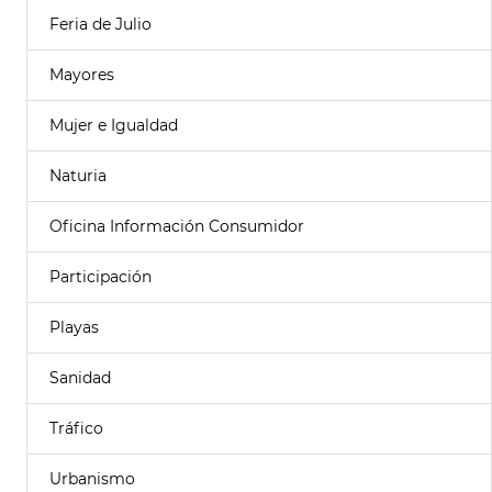
Feria de Julio
Mayores
Mujer e Igualdad
Naturia
Oficina Información Consumidor
Participación
Playas
Sanidad
Tráfico
Urbanismo